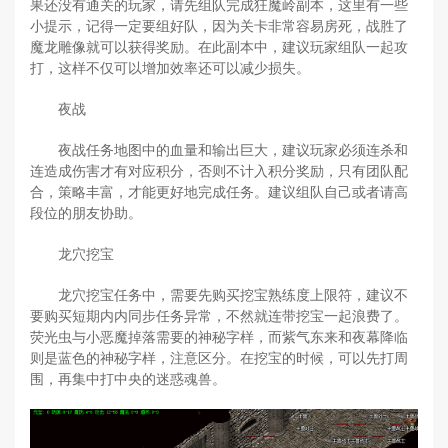
果还没有通关的玩家，请先组队完成狂魔岭副本，这里有一些
小提示，记得一定要组好队，因为关卡非常容易房死，战胜了
魔龙雕像就可以获得奖励。在此副本中，建议玩家组队一起攻
打，这样不仅可以增加效率还可以减少损失。
夜战
夜战任务地图中的血量和输出巨大，建议玩家必须连杀和
连造成伤害才有对应积分，否则不计入积分奖励，只有团队配
合，策略丰富，才能更好地完成任务。建议组队自己或者请高
段位的朋友协助。
龙穴挖宝
龙穴挖宝任务中，需要先购买挖宝熟练度上限符，建议不
要购买短期内内同步任务异常，不然就连带挖宝一起浪费了。
荧光虫与小恶魔掉落需要的神秘字样，而紫气东来和夜幕降临
则是蓝色的神秘字样，注意区分。在挖宝的时候，可以先打周
围，再集中打中央的迷惑魂兽。