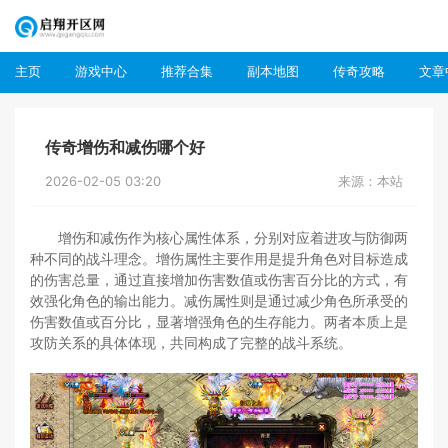
主页
游戏中心
推荐合集
副本地图
传奇攻略
文章
传奇增伤和减伤哪个好
2026-02-05 03:20
来源：本站
增伤和减伤作为核心属性体系，分别对应着进攻与防御两
种不同的战斗理念。增伤属性主要作用是提升角色对目标造成
的伤害总量，通过直接增加伤害数值或伤害百分比的方式，有
效强化角色的输出能力。减伤属性则是通过减少角色所承受的
伤害数值或百分比，显著增强角色的生存能力。两者本质上是
攻防关系的具体体现，共同构成了完整的战斗系统。