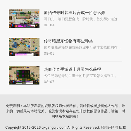
原始传奇时装碎片合成一阶怎么弄
哥们儿，咱们要想合成一阶时装，首先得知道这功能不是一开服就有的。你得耐心等等，一般在开服一个多月后，锻造功能里的那个熔炉才会开启时装合成。 开服具体天数说法不太一样
08-04
传奇暗黑系怪物有哪些种类
传奇暗黑系怪物在冒险旅途中可是非常抢眼的存在，咱们可以先从普通类型开始了解。这些常见的暗黑怪物包括了魔窟蜘蛛、骷髅战士、暗黑战士等，它们通常是咱们进入地图后最先遇
08-05
热血传奇手游道士月灵怎么获得
各位兄弟想弄明白道士的月灵宝宝怎么搞到手，这事说简单也简单说难也难。咱们都知道月灵可是道士的好帮手，攻击力相当猛，打怪打架都是个狠角色。你想要得到这个强力宝宝，只
08-07
免责声明：本站所发表的资讯版权归作者所有，若转载或者抄袭他人作品，带
来的一切后果与本站无关。若您发现本站存在您非授权的原创作品，请第一时
间联系本站删除！
Copyright 2015-2026 qxgangqiu.com All Rights Reserved. 启翔开区网 版权