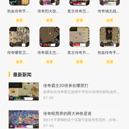
热血传奇手游道士技能点主点什么
传奇烈火技能加点推荐
复古传奇怎么打装备快一点
传奇城主战袍怎么获得
查看
查看
查看
查看
传奇哪里卫士最多
传奇霸主怎么分解
复古传奇升级最快的方法是什么
热血传奇手游灭天火怎么获得
查看
查看
查看
查看
最新新闻
传奇霸主20倍券在哪里打
如果你在传奇霸主游戏中寻找20倍券的获取途径，那主要是在一些特定的高级地图或副本中通过击败怪物来掉落获得，这些区域通常拥有更高的怪物强度和挑战性，让你有机会直接获取宝
07-29
传奇暗黑界的两大神兽是谁
咱们今天要聊的这个话题可是挺有意思的，在传奇游戏的那些暗黑系设定中，确实存在着两位特别厉害的角色，他们被大家称作暗黑界的两大神兽，其中一位是暗之双头血魔，另一位则
07-30