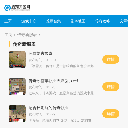
主页
游戏中心
推荐合集
副本地图
传奇攻略
文章
>
>
主页
传奇新服表
传奇新服表
冰雪复古传奇
详情
发布时间：01-30
《冰雪复古传奇》是一款经典的角色扮演游戏，游戏以北欧神话为背景，拥有精美的画面和丰富的剧情。玩家可以选择不同的职业，与其他玩家组队冒险，体验刺激的战斗和独特的游戏
传奇冰雪单职业火爆新服开启
详情
发布时间：01-29
近年来，传奇游戏一直是角色扮演游戏中最受欢迎的经典之一。作为一款2D游戏，传奇以其丰富的玩法、万人在线和玩家互动的特点而广受玩家喜爱。一款名为“传奇冰雪单职业”的全新
适合长期玩的传奇职业
详情
发布时间：01-29
传奇是一款经典的2D游戏，它以开放的世界观、丰富的角色扮演、万人在线的玩法和玩家互动为特点，吸引了众多玩家的喜爱。在传奇中，你可以选择各种职业扮演不同的角色，体验刺激