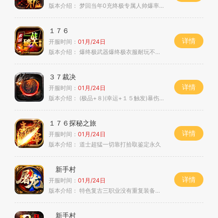
版本介绍：
梦回当年0充终极专属人帅爆率高
１７６
详情
开服时间：
01月/24日
版本介绍：
爆终极武器爆终极衣服耐玩不累轻松满级
３７裁决
详情
开服时间：
01月/24日
版本介绍：
(极品+８)(幸运+１５触发)暴伤腰靴
１７６探秘之旅
详情
开服时间：
01月/24日
版本介绍：
道士超猛一切靠打拾取鉴定永久
新手村
详情
开服时间：
01月/24日
版本介绍：
特色复古三职业没有重复装备自由搭配私
新手村