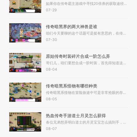
如果你在传奇霸主游戏中寻找20倍券的获取途径，那主要是在一些特定的高级地图或副本中通过击败怪物来掉落获得，这些区域通常拥有更高的怪物强度和挑战性，让你有机会直接获取宝
07-29
传奇暗黑界的两大神兽是谁
咱们今天要聊的这个话题可是挺有意思的，在传奇游戏的那些暗黑系设定中，确实存在着两位特别厉害的角色，他们被大家称作暗黑界的两大神兽，其中一位是暗之双头血魔，另一位则
07-30
原始传奇时装碎片合成一阶怎么弄
哥们儿，咱们要想合成一阶时装，首先得知道这功能不是一开服就有的。你得耐心等等，一般在开服一个多月后，锻造功能里的那个熔炉才会开启时装合成。 开服具体天数说法不太一样
08-04
传奇暗黑系怪物有哪些种类
传奇暗黑系怪物在冒险旅途中可是非常抢眼的存在，咱们可以先从普通类型开始了解。这些常见的暗黑怪物包括了魔窟蜘蛛、骷髅战士、暗黑战士等，它们通常是咱们进入地图后最先遇
08-05
热血传奇手游道士月灵怎么获得
各位兄弟想弄明白道士的月灵宝宝怎么搞到手，这事说简单也简单说难也难。咱们都知道月灵可是道士的好帮手，攻击力相当猛，打怪打架都是个狠角色。你想要得到这个强力宝宝，只
08-07