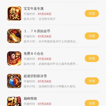
宝宝牛逼专属
详情
开服时间：
01月/24日
版本介绍：
送顶赞全靠打
１．７６原始金币
详情
开服时间：
01月/24日
版本介绍：
赤月终极装备好打土药激情运９好搞
免费８０合击
详情
开服时间：
01月/24日
版本介绍：
必爆终极剑甲永久爆率免费养老合击
超速切割新冰雪
详情
开服时间：
01月/24日
版本介绍：
送捐献狂暴大小神魔永久耐玩
巅峰熊猫
详情
开服时间：
01月/24日