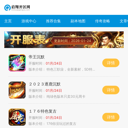
主页
游戏中心
推荐合集
副本地图
传奇攻略
文章
更新时间：2026-01-24
帝王沉默
详情
开服时间：
01月/24日
版本介绍：
特色三职业，全新素材，5D特效，不卡图
２０２３逐鹿沉默
详情
开服时间：
01月/24日
版本介绍：
纯绿色版本只卖30元周卡
１７６特色复古
详情
开服时间：
01月/24日
版本介绍：
176你没玩过的复古