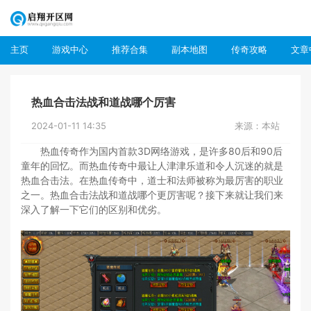
主页
游戏中心
推荐合集
副本地图
传奇攻略
文章
热血合击法战和道战哪个厉害
2024-01-11 14:35
来源：本站
热血传奇作为国内首款3D网络游戏，是许多80后和90后
童年的回忆。而热血传奇中最让人津津乐道和令人沉迷的就是
热血合击法。在热血传奇中，道士和法师被称为最厉害的职业
之一。热血合击法战和道战哪个更厉害呢？接下来就让我们来
深入了解一下它们的区别和优劣。